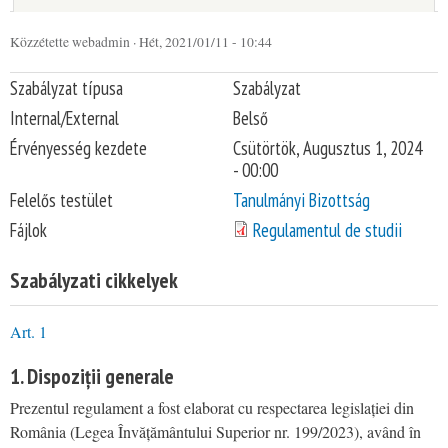
Közzétette
webadmin
· Hét, 2021/01/11 - 10:44
You are here
Szabályzat típusa
Szabályzat
Internal/External
Belső
Érvényesség kezdete
Csütörtök, Augusztus 1, 2024
- 00:00
Felelős testület
Tanulmányi Bizottság
Fájlok
Regulamentul de studii
Szabályzati cikkelyek
Art. 1
1. Dispoziții generale
Prezentul regulament a fost elaborat cu respectarea legislației din
România (Legea Învățământului Superior nr. 199/2023), având în