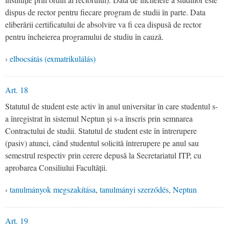
dispus de rector pentru fiecare program de studii în parte. Data
eliberării certificatului de absolvire va fi cea dispusă de rector
pentru încheierea programului de studiu în cauză.
›
elbocsátás (exmatrikulálás)
Art. 18
Statutul de student este activ în anul universitar în care studentul s-
a înregistrat în sistemul Neptun și s-a înscris prin semnarea
Contractului de studii. Statutul de student este în întrerupere
(pasiv) atunci, când studentul solicită întrerupere pe anul sau
semestrul respectiv prin cerere depusă la Secretariatul ITP, cu
aprobarea Consiliului Facultății.
›
tanulmányok megszakítása
,
tanulmányi szerződés
,
Neptun
Art. 19