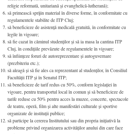
religie reformată, unitariană și evanghelică-lutherană);
să primească sprijin material în diverse forme, în conformitate cu
regulamentele stabilite de ITP Cluj;
să beneficieze de asistență medicală gratuită, în conformitate cu
legile în vigoare;
să fie cazat în căminul studenților și să ia masa la cantina ITP
Cluj, în condițiile prevăzute de regulamentele în vigoare;
să înființeze foruri de autoreprezentare și autoguvernare
(prezbiteriu etc.);
să aleagă și să fie ales ca reprezentant al studenților, în Consiliul
Facultății ITP și în Senatul ITP;
să beneficieze de tarif redus cu 50%, conform legislației în
vigoare, pentru transportul local în comun și să beneficieze de
tarife reduse cu 50% pentru acces la muzee, concerte, spectacole
de teatru, operă, film și alte manifestări culturale și sportive
organizate de instituții publice;
să participe la cererea Institutului sau din propria inițiativă la
probleme privind organizarea activităților anului din care face