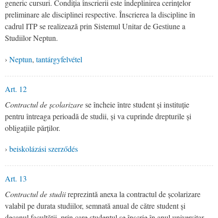
generic cursuri. Condiția înscrierii este îndeplinirea cerințelor
preliminare ale disciplinei respective. Înscrierea la discipline în
cadrul ITP se realizează prin Sistemul Unitar de Gestiune a
Studiilor Neptun.
›
Neptun
,
tantárgyfelvétel
Art. 12
Contractul de școlarizare
se încheie între student și instituție
pentru întreaga perioadă de studii, și va cuprinde drepturile și
obligațiile părților.
›
beiskolázási szerződés
Art. 13
Contractul de studii
reprezintă anexa la contractul de școlarizare
valabil pe durata studiilor, semnată anual de către student și
decanul facultății, prin care studentul se înscrie în anul universitar