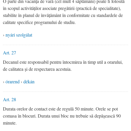
O parte din vacanța de vară (cel mult 4 săptămâni) poate fi folosită
în scopul activităților asociate pregătirii (practică de specialitate),
stabilite în planul de învățământ în conformitate cu standardele de
calitate specifice programului de studiu.
›
nyári szolgálat
Art. 27
Decanul este responsabil pentru întocmirea în timp util a orarului,
de calitatea și de respectarea acestuia.
›
órarend
›
dékán
Art. 28
Durata orelor de contact este de regulă 50 minute. Orele se pot
comasa în blocuri. Durata unui bloc nu trebuie să depășească 90
minute.