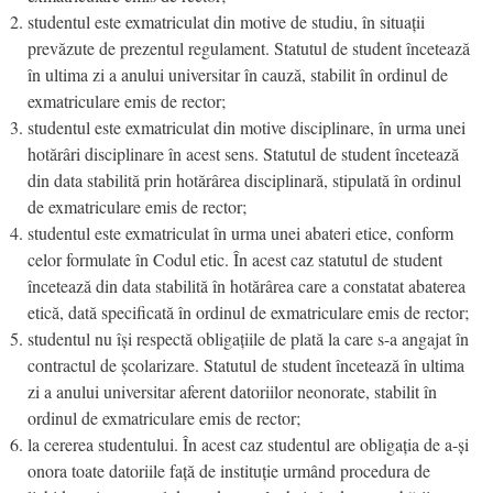
studentul este exmatriculat din motive de studiu, în situații
prevăzute de prezentul regulament. Statutul de student încetează
în ultima zi a anului universitar în cauză, stabilit în ordinul de
exmatriculare emis de rector;
studentul este exmatriculat din motive disciplinare, în urma unei
hotărâri disciplinare în acest sens. Statutul de student încetează
din data stabilită prin hotărârea disciplinară, stipulată în ordinul
de exmatriculare emis de rector;
studentul este exmatriculat în urma unei abateri etice, conform
celor formulate în Codul etic. În acest caz statutul de student
încetează din data stabilită în hotărârea care a constatat abaterea
etică, dată specificată în ordinul de exmatriculare emis de rector;
studentul nu își respectă obligațiile de plată la care s-a angajat în
contractul de școlarizare. Statutul de student încetează în ultima
zi a anului universitar aferent datoriilor neonorate, stabilit în
ordinul de exmatriculare emis de rector;
la cererea studentului. În acest caz studentul are obligația de a-și
onora toate datoriile față de instituție urmând procedura de