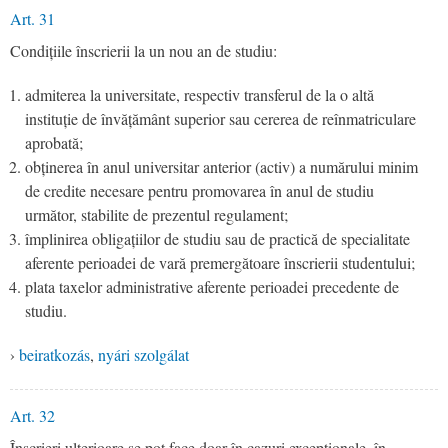
Art. 31
Condițiile înscrierii la un nou an de studiu:
admiterea la universitate, respectiv transferul de la o altă
instituție de învățământ superior sau cererea de reînmatriculare
aprobată;
obținerea în anul universitar anterior (activ) a numărului minim
de credite necesare pentru promovarea în anul de studiu
următor, stabilite de prezentul regulament;
împlinirea obligațiilor de studiu sau de practică de specialitate
aferente perioadei de vară premergătoare înscrierii studentului;
plata taxelor administrative aferente perioadei precedente de
studiu.
›
beiratkozás
,
nyári szolgálat
Art. 32
Înscrieri ulterioare se pot face doar în cazuri excepționale, în