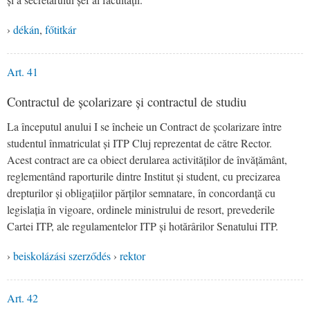
›
dékán
,
főtitkár
Art. 41
Contractul de școlarizare și contractul de studiu
La începutul anului I se încheie un Contract de școlarizare între
studentul înmatriculat și ITP Cluj reprezentat de către Rector.
Acest contract are ca obiect derularea activităților de învățământ,
reglementând raporturile dintre Institut și student, cu precizarea
drepturilor și obligațiilor părților semnatare, în concordanță cu
legislația în vigoare, ordinele ministrului de resort, prevederile
Cartei ITP, ale regulamentelor ITP și hotărârilor Senatului ITP.
›
beiskolázási szerződés
›
rektor
Art. 42