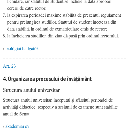
lichidare, iar statutul de student se încheie la data aprobării
cererii de către rector;
la expirarea perioadei maxime stabilită de prezentul regulament
pentru prelungirea studiilor. Statutul de student încetează din
data stabilită în ordinul de exmatriculare emis de rector;
la încheierea studiilor, din ziua dispusă prin ordinul rectorului.
›
teológiai hallgatók
Art. 23
4. Organizarea procesului de învățământ
Structura anului universitar
Structura anului universitar, începutul și sfârșitul perioadei de
activități didactice, respectiv a sesiunii de examene sunt stabilite
anual de Senat.
›
akadémiai év