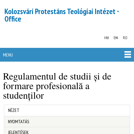
Skip to
Kolozsvári Protestáns Teológiai Intézet ∙
main
Office
content
HU
EN
RO
MENU
MAIN MENU
Regulamentul de studii și de
formare profesională a
studenților
(ACTIVE TAB)
NÉZET
Primary tabs
NYOMTATÁS
JELENTÉSEK