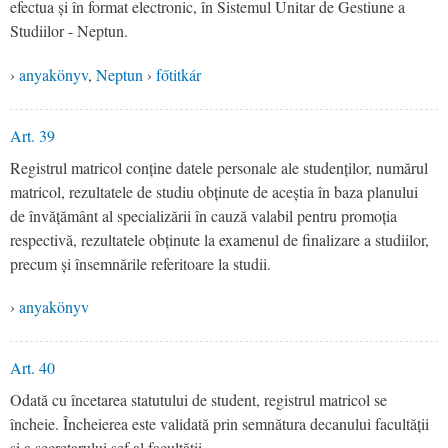
efectua și în format electronic, în Sistemul Unitar de Gestiune a
Studiilor - Neptun.
›
anyakönyv
,
Neptun
›
főtitkár
Art. 39
Registrul matricol conține datele personale ale studenților, numărul
matricol, rezultatele de studiu obținute de aceștia în baza planului
de învățământ al specializării în cauză valabil pentru promoția
respectivă, rezultatele obținute la examenul de finalizare a studiilor,
precum și însemnările referitoare la studii.
›
anyakönyv
Art. 40
Odată cu încetarea statutului de student, registrul matricol se
încheie. Încheierea este validată prin semnătura decanului facultății
și a secretarului șef al facultății.