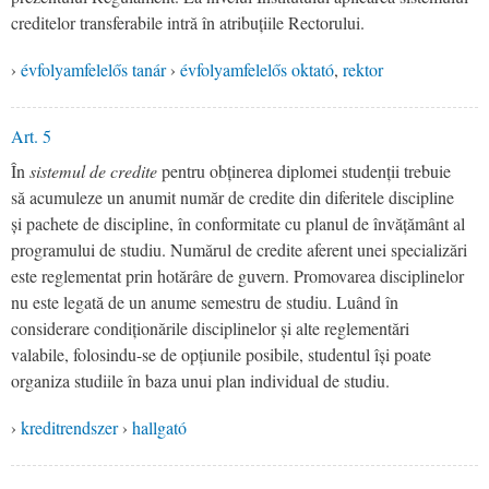
creditelor transferabile intră în atribuțiile Rectorului.
›
évfolyamfelelős tanár
›
évfolyamfelelős oktató
,
rektor
Art. 5
În
sistemul de credite
pentru obținerea diplomei studenții trebuie
să acumuleze un anumit număr de credite din diferitele discipline
și pachete de discipline, în conformitate cu planul de învățământ al
programului de studiu. Numărul de credite aferent unei specializări
este reglementat prin hotărâre de guvern. Promovarea disciplinelor
nu este legată de un anume semestru de studiu. Luând în
considerare condiționările disciplinelor și alte reglementări
valabile, folosindu-se de opțiunile posibile, studentul își poate
organiza studiile în baza unui plan individual de studiu.
›
kreditrendszer
›
hallgató