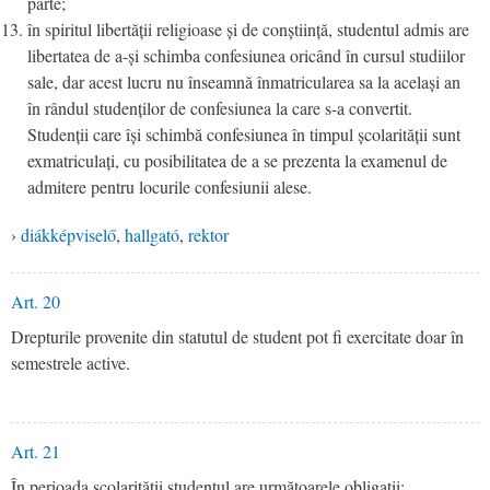
parte;
în spiritul libertății religioase și de conștiință, studentul admis are
libertatea de a-și schimba confesiunea oricând în cursul studiilor
sale, dar acest lucru nu înseamnă înmatricularea sa la același an
în rândul studenților de confesiunea la care s-a convertit.
Studenții care își schimbă confesiunea în timpul școlarității sunt
exmatriculați, cu posibilitatea de a se prezenta la examenul de
admitere pentru locurile confesiunii alese.
›
diákképviselő
,
hallgató
,
rektor
Art. 20
Drepturile provenite din statutul de student pot fi exercitate doar în
semestrele active.
Art. 21
În perioada școlarității studentul are următoarele obligații: