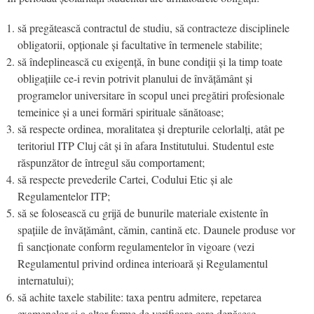
să pregătească contractul de studiu, să contracteze disciplinele
obligatorii, opționale și facultative în termenele stabilite;
să îndeplinească cu exigență, în bune condiții și la timp toate
obligațiile ce-i revin potrivit planului de învățământ și
programelor universitare în scopul unei pregătiri profesionale
temeinice și a unei formări spirituale sănătoase;
să respecte ordinea, moralitatea și drepturile celorlalți, atât pe
teritoriul ITP Cluj cât și în afara Institutului. Studentul este
răspunzător de întregul său comportament;
să respecte prevederile Cartei, Codului Etic și ale
Regulamentelor ITP;
să se folosească cu grijă de bunurile materiale existente în
spațiile de învățământ, cămin, cantină etc. Daunele produse vor
fi sancționate conform regulamentelor în vigoare (vezi
Regulamentul privind ordinea interioară și Regulamentul
internatului);
să achite taxele stabilite: taxa pentru admitere, repetarea
examenelor și a altor forme de verificare care depășesc