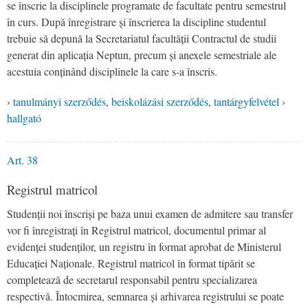
se înscrie la disciplinele programate de facultate pentru semestrul
în curs. După înregistrare și înscrierea la discipline studentul
trebuie să depună la Secretariatul facultății Contractul de studii
generat din aplicația Neptun, precum și anexele semestriale ale
acestuia conținând disciplinele la care s-a înscris.
›
tanulmányi szerződés
,
beiskolázási szerződés
,
tantárgyfelvétel
›
hallgató
Art. 38
Registrul matricol
Studenții noi înscriși pe baza unui examen de admitere sau transfer
vor fi înregistrați în Registrul matricol, documentul primar al
evidenței studenților, un registru în format aprobat de Ministerul
Educației Naționale. Registrul matricol în format tipărit se
completează de secretarul responsabil pentru specializarea
respectivă. Întocmirea, semnarea și arhivarea registrului se poate