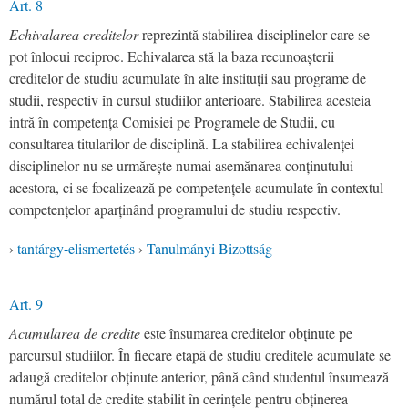
Art. 8
Echivalarea creditelor
reprezintă stabilirea disciplinelor care se
pot înlocui reciproc. Echivalarea stă la baza recunoașterii
creditelor de studiu acumulate în alte instituții sau programe de
studii, respectiv în cursul studiilor anterioare. Stabilirea acesteia
intră în competența Comisiei pe Programele de Studii, cu
consultarea titularilor de disciplină. La stabilirea echivalenței
disciplinelor nu se urmărește numai asemănarea conținutului
acestora, ci se focalizează pe competențele acumulate în contextul
competențelor aparținând programului de studiu respectiv.
›
tantárgy-elismertetés
›
Tanulmányi Bizottság
Art. 9
Acumularea de credite
este însumarea creditelor obținute pe
parcursul studiilor. În fiecare etapă de studiu creditele acumulate se
adaugă creditelor obținute anterior, până când studentul însumează
numărul total de credite stabilit în cerințele pentru obținerea