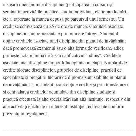
însușirii unei anumite disciplinei (participarea la cursuri și
seminarii, activitățile practice, studiu individual, elaborare lucrări,
etc.), raportate la munca depusă pe parcursul unui semestru. Un
credit se echivalează cu 25 de ore de muncă. Creditele asociate
disciplinelor sunt reprezentate prin numere întregi. Studentul
obține creditele asociate unei discipline din planul de învățământ
dacă promovează examenul sau o altă formă de verificare, adică
primește nota minimă de 5 sau calificativul "admis". Creditele
asociate unei discipline nu pot fi îndeplinite în etape. Numărul de
credite alocate disciplinelor, grupelor de discipline, practicii de
specialitate și pregătirii lucrării de diplomă sunt stabilite în planul
de învățământ. Un student poate obține credite și prin transferarea
și echivalarea creditelor acumulate din discipline studiate și
practică efectuată la alte specializări sau altă instituție, respectiv din
alte activități efectuate în interesul instituției, echivalate conform
prezentului regulament.