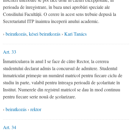
perioada de înregistrare, în baza unei aprobări speciale ale
Consiliului Facultății. O cerere în acest sens trebuie depusă la
Secretariatul ITP înaintea începerii anului academic.
›
beiratkozás
,
kései beiratkozás
›
Kari Tanács
Art. 33
Înmatricularea în anul I se face de către Rector, la cererea
studentului declarat admis la concursul de admitere. Studentul
înmatriculat primește un numărul matricol pentru fiecare ciclu de
studiu în parte, valabil pentru întreaga perioadă de școlaritate în
Institut. Numerele din registrul matricol se dau în mod continuu
pentru fiecare serie nouă de școlarizare.
›
beiratkozás
›
rektor
Art. 34