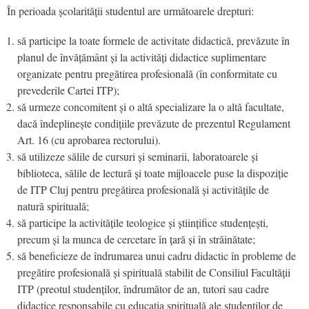
În perioada școlarității studentul are următoarele drepturi:
să participe la toate formele de activitate didactică, prevăzute în
planul de învățământ și la activități didactice suplimentare
organizate pentru pregătirea profesională (în conformitate cu
prevederile Cartei ITP);
să urmeze concomitent și o altă specializare la o altă facultate,
dacă îndeplinește condițiile prevăzute de prezentul Regulament
Art. 16 (cu aprobarea rectorului).
să utilizeze sălile de cursuri și seminarii, laboratoarele și
biblioteca, sălile de lectură și toate mijloacele puse la dispoziție
de ITP Cluj pentru pregătirea profesională și activitățile de
natură spirituală;
să participe la activitățile teologice și științifice studențești,
precum și la munca de cercetare în țară și în străinătate;
să beneficieze de îndrumarea unui cadru didactic în probleme de
pregătire profesională și spirituală stabilit de Consiliul Facultății
ITP (preotul studenților, îndrumător de an, tutori sau cadre
didactice responsabile cu educația spirituală ale studenților de