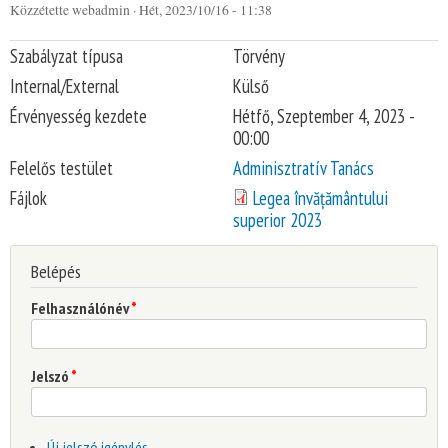
Közzétette
webadmin
· Hét, 2023/10/16 - 11:38
You are here
Szabályzat típusa
Törvény
Internal/External
Külső
Érvényesség kezdete
Hétfő, Szeptember 4, 2023 -
00:00
Felelős testület
Adminisztratív Tanács
Fájlok
Legea învățământului
superior 2023
Belépés
Felhasználónév
*
Jelszó
*
Új jelszó igénylés