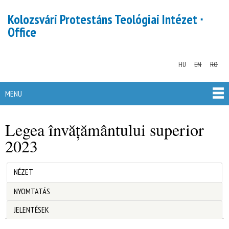
Skip to
Kolozsvári Protestáns Teológiai Intézet ∙
main
Office
content
HU
EN
RO
MENU
MAIN MENU
Legea învățământului superior
2023
(ACTIVE TAB)
NÉZET
Primary tabs
NYOMTATÁS
JELENTÉSEK