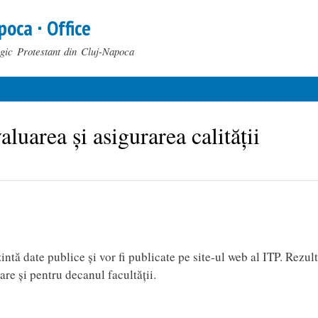
Skip to
poca ∙ Office
main
content
ogic Protestant din Cluj-Napoca
luarea și asigurarea calității
ntă date publice și vor fi publicate pe site-ul web al ITP. Rezult
are și pentru decanul facultății.