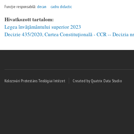
Funcție responsabilă:
decan
cadru didactic
Hivatkozott tartalom:
Legea învățământului superior 2023
Decizie 435/2020, Curtea Constituțională - CCR -- Decizia nr.
Kolozsvári Protestáns Teológiai Intézet
Created by Quatrix Data Studio