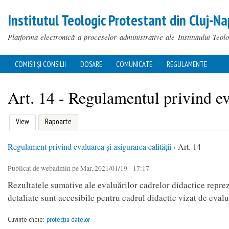
Institutul Teologic Protestant din Cluj-Na
Platforma electronică a proceselor administrative ale Institutului Teol
COMISII ȘI CONSILII
DOSARE
COMUNICATE
REGULAMENTE
MAIN MENU
You are here
Art. 14 - Regulamentul privind eva
(active tab)
View
Rapoarte
Primary tabs
Regulament privind evaluarea și asigurarea calității
›
Art. 14
Publicat de
webadmin
pe Mar, 2021/01/19 - 17:17
You are here
Rezultatele sumative ale evaluărilor cadrelor didactice reprezi
detaliate sunt accesibile pentru cadrul didactic vizat de evalu
Cuvinte cheie:
protecția datelor