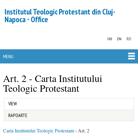
Skip to
Institutul Teologic Protestant din Cluj-
main
Napoca ∙ Office
content
HU
EN
RO
MENU
MAIN MENU
Art. 2 - Carta Institutului
You are here
Teologic Protestant
(ACTIVE TAB)
VIEW
Primary tabs
RAPOARTE
Carta Institutului Teologic Protestant
›
Art. 2