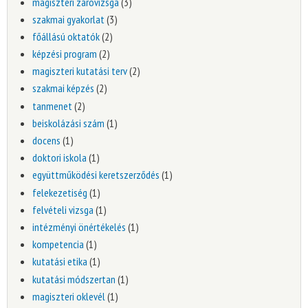
magiszteri záróvizsga
(3)
szakmai gyakorlat
(3)
főállású oktatók
(2)
képzési program
(2)
magiszteri kutatási terv
(2)
szakmai képzés
(2)
tanmenet
(2)
beiskolázási szám
(1)
docens
(1)
doktori iskola
(1)
együttműködési keretszerződés
(1)
felekezetiség
(1)
felvételi vizsga
(1)
intézményi önértékelés
(1)
kompetencia
(1)
kutatási etika
(1)
kutatási módszertan
(1)
magiszteri oklevél
(1)