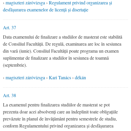
›
magiszteri záróvizsga
›
Regulament privind organizarea și
desfășurarea examenelor de licență și disertație
Art. 37
Data examenului de finalizare a studiilor de masterat este stabilită
de Consiliul Facultății. De regulă, examinarea are loc în sesiunea
din vară (iunie). Consiliul Facultății poate programa un examen
suplimentar de finalizare a studiilor în sesiunea de toamnă
(septembrie).
›
magiszteri záróvizsga
›
Kari Tanács
›
dékán
Art. 38
La examenul pentru finalizarea studiilor de masterat se pot
prezenta doar acei absolvenți care au îndeplinit toate obligațiile
prevăzute în planul de învățământ pentru semestrele de studiu,
conform Regulamentului privind organizarea și desfășurarea