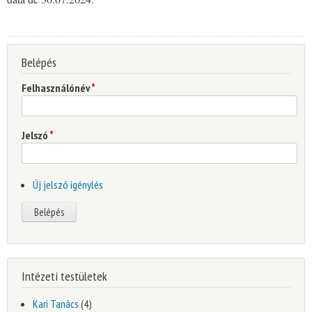
Belépés
Felhasználónév
*
Jelszó
*
Új jelszó igénylés
Intézeti testületek
Kari Tanács
(4)