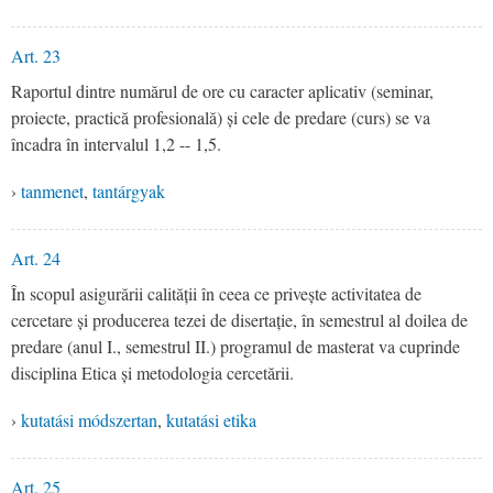
Art. 23
Raportul dintre numărul de ore cu caracter aplicativ (seminar,
proiecte, practică profesională) și cele de predare (curs) se va
încadra în intervalul 1,2 -- 1,5.
›
tanmenet
,
tantárgyak
Art. 24
În scopul asigurării calității în ceea ce privește activitatea de
cercetare și producerea tezei de disertație, în semestrul al doilea de
predare (anul I., semestrul II.) programul de masterat va cuprinde
disciplina Etica și metodologia cercetării.
›
kutatási módszertan
,
kutatási etika
Art. 25