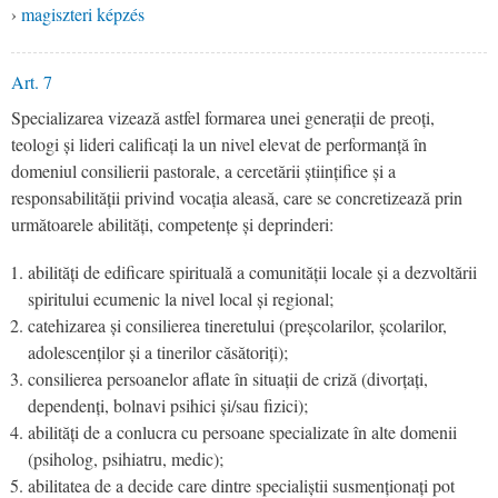
›
magiszteri képzés
Art. 7
Specializarea vizează astfel formarea unei generații de preoți,
teologi și lideri calificați la un nivel elevat de performanță în
domeniul consilierii pastorale, a cercetării științifice și a
responsabilității privind vocația aleasă, care se concretizează prin
următoarele abilități, competențe și deprinderi:
abilități de edificare spirituală a comunității locale și a dezvoltării
spiritului ecumenic la nivel local și regional;
catehizarea și consilierea tineretului (preșcolarilor, școlarilor,
adolescenților și a tinerilor căsătoriți);
consilierea persoanelor aflate în situații de criză (divorțați,
dependenți, bolnavi psihici și/sau fizici);
abilități de a conlucra cu persoane specializate în alte domenii
(psiholog, psihiatru, medic);
abilitatea de a decide care dintre specialiștii susmenționați pot