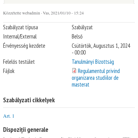
Közzétette
webadmin
· Vas, 2021/01/10 - 15:24
You are here
Szabályzat típusa
Szabályzat
Internal/External
Belső
Érvényesség kezdete
Csütörtök, Augusztus 1, 2024
- 00:00
Felelős testület
Tanulmányi Bizottság
Fájlok
Regulamentul privind
organizarea studiilor de
masterat
Szabályzati cikkelyek
Art. 1
Dispoziții generale