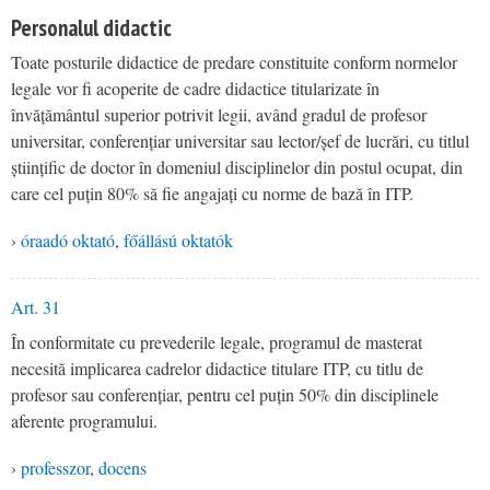
Personalul didactic
Toate posturile didactice de predare constituite conform normelor
legale vor fi acoperite de cadre didactice titularizate în
învățământul superior potrivit legii, având gradul de profesor
universitar, conferențiar universitar sau lector/șef de lucrări, cu titlul
științific de doctor în domeniul disciplinelor din postul ocupat, din
care cel puțin 80% să fie angajați cu norme de bază în ITP.
›
óraadó oktató
,
főállású oktatók
Art. 31
În conformitate cu prevederile legale, programul de masterat
necesită implicarea cadrelor didactice titulare ITP, cu titlu de
profesor sau conferențiar, pentru cel puțin 50% din disciplinele
aferente programului.
›
professzor
,
docens