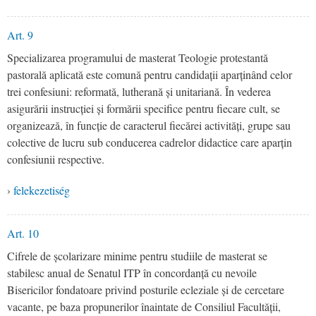
Art. 9
Specializarea programului de masterat Teologie protestantă
pastorală aplicată este comună pentru candidații aparținând celor
trei confesiuni: reformată, lutherană și unitariană. În vederea
asigurării instrucției și formării specifice pentru fiecare cult, se
organizează, în funcție de caracterul fiecărei activități, grupe sau
colective de lucru sub conducerea cadrelor didactice care aparțin
confesiunii respective.
›
felekezetiség
Art. 10
Cifrele de școlarizare minime pentru studiile de masterat se
stabilesc anual de Senatul ITP în concordanță cu nevoile
Bisericilor fondatoare privind posturile ecleziale și de cercetare
vacante, pe baza propunerilor înaintate de Consiliul Facultății,