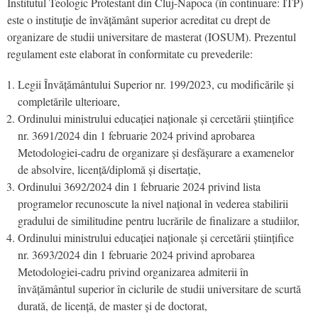
Institutul Teologic Protestant din Cluj-Napoca (în continuare: ITP)
este o instituție de învățământ superior acreditat cu drept de
organizare de studii universitare de masterat (IOSUM). Prezentul
regulament este elaborat în conformitate cu prevederile:
Legii Învățământului Superior nr. 199/2023, cu modificările și
completările ulterioare,
Ordinului ministrului educației naționale și cercetării științifice
nr. 3691/2024 din 1 februarie 2024 privind aprobarea
Metodologiei-cadru de organizare și desfășurare a examenelor
de absolvire, licență/diplomă și disertație,
Ordinului 3692/2024 din 1 februarie 2024 privind lista
programelor recunoscute la nivel național în vederea stabilirii
gradului de similitudine pentru lucrările de finalizare a studiilor,
Ordinului ministrului educației naționale și cercetării științifice
nr. 3693/2024 din 1 februarie 2024 privind aprobarea
Metodologiei-cadru privind organizarea admiterii în
învățământul superior în ciclurile de studii universitare de scurtă
durată, de licență, de master și de doctorat,