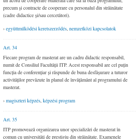
un acord de cooperare bilaterală care stă la baza programului,
precum și contracte de cooperare cu personalul din străinătate
(cadre didactice și/sau cercetători).
›
együttműködési keretszerződés
,
nemzetközi kapcsolatok
Art. 34
Fiecare program de masterat are un cadru didactic responsabil,
numit de Consiliul Facultății ITP. Acest responsabil are cel puțin
funcția de conferențiar și răspunde de buna desfășurare a tuturor
activităților prevăzute în planul de învățământ al programului de
masterat.
›
magiszteri képzés
,
képzési program
Art. 35
ITP promovează organizarea unor specializări de masterat în
comun cu universități de prestigiu din străinătate. Examenele