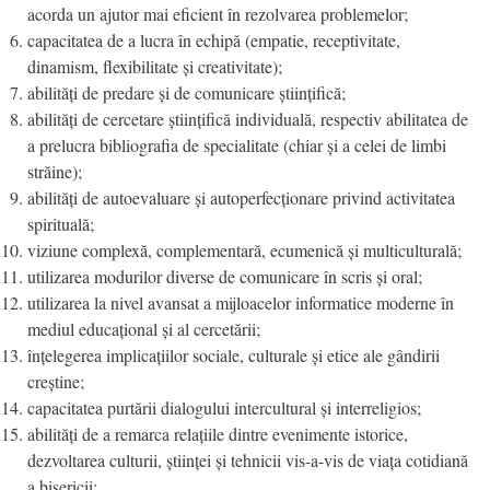
acorda un ajutor mai eficient în rezolvarea problemelor;
capacitatea de a lucra în echipă (empatie, receptivitate,
dinamism, flexibilitate și creativitate);
abilități de predare și de comunicare științifică;
abilități de cercetare științifică individuală, respectiv abilitatea de
a prelucra bibliografia de specialitate (chiar și a celei de limbi
străine);
abilități de autoevaluare și autoperfecționare privind activitatea
spirituală;
viziune complexă, complementară, ecumenică și multiculturală;
utilizarea modurilor diverse de comunicare în scris și oral;
utilizarea la nivel avansat a mijloacelor informatice moderne în
mediul educațional și al cercetării;
înțelegerea implicațiilor sociale, culturale și etice ale gândirii
creștine;
capacitatea purtării dialogului intercultural și interreligios;
abilități de a remarca relațiile dintre evenimente istorice,
dezvoltarea culturii, științei și tehnicii vis-a-vis de viața cotidiană
a bisericii;