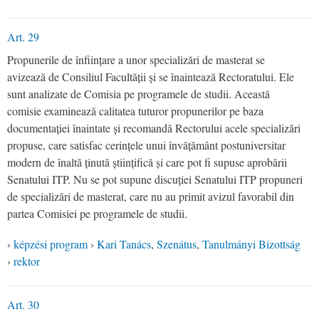
Art. 29
Propunerile de înființare a unor specializări de masterat se
avizează de Consiliul Facultății și se înaintează Rectoratului. Ele
sunt analizate de Comisia pe programele de studii. Această
comisie examinează calitatea tuturor propunerilor pe baza
documentației înaintate și recomandă Rectorului acele specializări
propuse, care satisfac cerințele unui învățământ postuniversitar
modern de înaltă ținută științifică și care pot fi supuse aprobării
Senatului ITP. Nu se pot supune discuției Senatului ITP propuneri
de specializări de masterat, care nu au primit avizul favorabil din
partea Comisiei pe programele de studii.
›
képzési program
›
Kari Tanács
,
Szenátus
,
Tanulmányi Bizottság
›
rektor
Art. 30