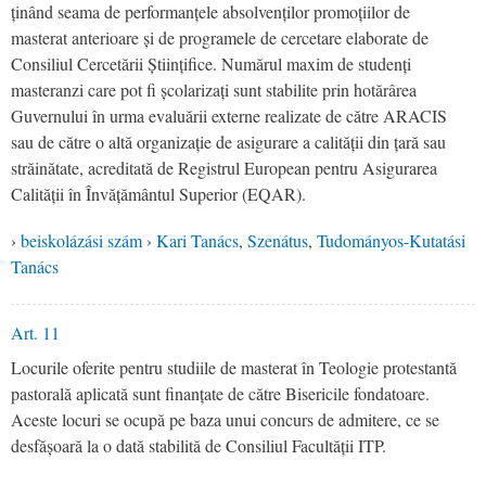
ținând seama de performanțele absolvenților promoțiilor de
masterat anterioare și de programele de cercetare elaborate de
Consiliul Cercetării Științifice. Numărul maxim de studenți
masteranzi care pot fi școlarizați sunt stabilite prin hotărârea
Guvernului în urma evaluării externe realizate de către ARACIS
sau de către o altă organizație de asigurare a calității din țară sau
străinătate, acreditată de Registrul European pentru Asigurarea
Calității în Învățământul Superior (EQAR).
›
beiskolázási szám
›
Kari Tanács
,
Szenátus
,
Tudományos-Kutatási
Tanács
Art. 11
Locurile oferite pentru studiile de masterat în Teologie protestantă
pastorală aplicată sunt finanțate de către Bisericile fondatoare.
Aceste locuri se ocupă pe baza unui concurs de admitere, ce se
desfășoară la o dată stabilită de Consiliul Facultății ITP.