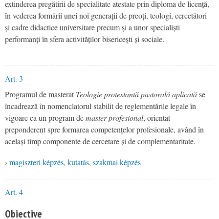
extinderea pregătirii de specialitate atestate prin diploma de licență,
în vederea formării unei noi generații de preoți, teologi, cercetători
și cadre didactice universitare precum și a unor specialiști
performanți în sfera activităților bisericești și sociale.
Art. 3
Programul de masterat
Teologie protestantă pastorală aplicată
se
încadrează în nomenclatorul stabilit de reglementările legale în
vigoare ca un program de
master profesional
, orientat
preponderent spre formarea competențelor profesionale, având în
același timp componente de cercetare și de complementaritate.
›
magiszteri képzés
,
kutatás
,
szakmai képzés
Art. 4
Obiective