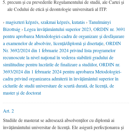
precum și cu prevederile Regulamentului de studii, ale Cartei și
ale Codului de etică și deontologie universitară al ITP.
›
magiszteri képzés
,
szakmai képzés
,
kutatás
›
Tanulmányi
Bizottság
›
Legea învățământului superior 2023
,
ORDIN nr. 3691
pentru aprobarea Metodologiei-cadru de organizare și desfășurare
a examenelor de absolvire, licență/diplomă și disertație
,
ORDIN
Nr. 3692/2024 din 1 februarie 2024 privind lista programelor
recunoscute la nivel naţional în vederea stabilirii gradului de
similitudine pentru lucrările de finalizare a studiilor
,
ORDIN nr.
3693/2024 din 1 februarie 2024 pentru aprobarea Metodologiei-
cadru privind organizarea admiterii în învățământul superior în
ciclurile de studii universitare de scurtă durată, de licență, de
master și de doctorat
Art. 2
Studiile de masterat se adresează absolvenților cu diplomă ai
învățământului universitar de licență. Ele asigură perfecționarea și