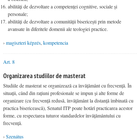
abilități de dezvoltare a competenței cognitive, sociale și
personale;
abilități de dezvoltare a comunității bisericești prin metode
avansate în diferitele domenii ale teologiei practice.
›
magiszteri képzés
,
kompetencia
Art. 8
Organizarea studiilor de masterat
Studiile de masterat se organizează ca învățământ cu frecvență. În
situații, când din rațiuni profesionale se impun și alte forme de
organizare (cu frecvență redusă, învățământ la distanță îmbinată cu
practica bisericească), Senatul ITP poate hotărî practicarea acestor
forme, cu respectarea tuturor standardelor învățământului cu
frecvență.
›
Szenátus