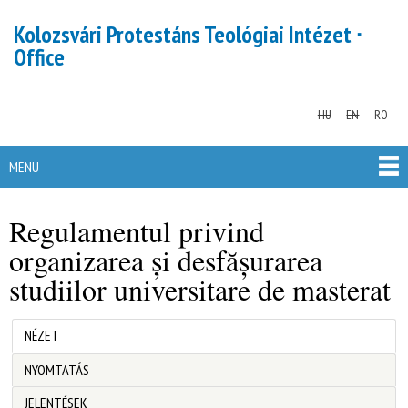
Skip to
Kolozsvári Protestáns Teológiai Intézet ∙
main
Office
content
HU
EN
RO
MENU
MAIN MENU
Regulamentul privind
organizarea și desfășurarea
studiilor universitare de masterat
(ACTIVE TAB)
NÉZET
Primary tabs
NYOMTATÁS
JELENTÉSEK