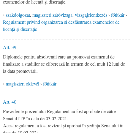
examenelor de licență și disertație.
›
szakdolgozat
,
magiszteri záróvizsga
,
vizsgajelentkezés
›
főtitkár
›
Regulament privind organizarea și desfășurarea examenelor de
licență și disertație
Art. 39
Diplomele pentru absolvenții care au promovat examenul de
finalizare a studiilor se eliberează în termen de cel mult 12 luni de
la data promovării.
›
magiszteri oklevél
›
főtitkár
Art. 40
Prevederile prezentului Regulament au fost aprobate de către
Senatul ITP în data de 03.02.2021.
Acest regulament a fost revizuit și aprobat în ședința Senatului în
data de 30.07.2024.