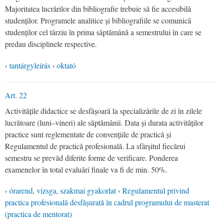
Majoritatea lucrărilor din bibliografie trebuie să fie accesibilă
studenților. Programele analitice și bibliografiile se comunică
studenților cel târziu în prima săptămână a semestrului în care se
predau disciplinele respective.
›
tantárgyleírás
›
oktató
Art. 22
Activitățile didactice se desfășoară la specializările de zi în zilele
lucrătoare (luni–vineri) ale săptămânii. Data și durata activităților
practice sunt reglementate de convențiile de practică și
Regulamentul de practică profesională. La sfârșitul fiecărui
semestru se prevăd diferite forme de verificare. Ponderea
examenelor în total evaluări finale va fi de min. 50%.
›
órarend
,
vizsga
,
szakmai gyakorlat
›
Regulamentul privind
practica profesională desfășurată în cadrul programului de masterat
(practica de mentorat)