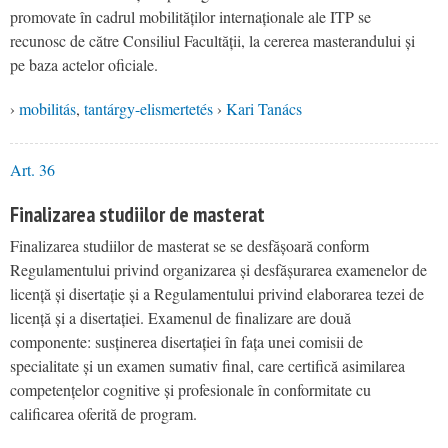
promovate în cadrul mobilităților internaționale ale ITP se
recunosc de către Consiliul Facultății, la cererea masterandului și
pe baza actelor oficiale.
›
mobilitás
,
tantárgy-elismertetés
›
Kari Tanács
Art. 36
Finalizarea studiilor de masterat
Finalizarea studiilor de masterat se se desfășoară conform
Regulamentului privind organizarea și desfășurarea examenelor de
licență și disertație și a Regulamentului privind elaborarea tezei de
licență și a disertației. Examenul de finalizare are două
componente: susținerea disertației în fața unei comisii de
specialitate și un examen sumativ final, care certifică asimilarea
competențelor cognitive și profesionale în conformitate cu
calificarea oferită de program.