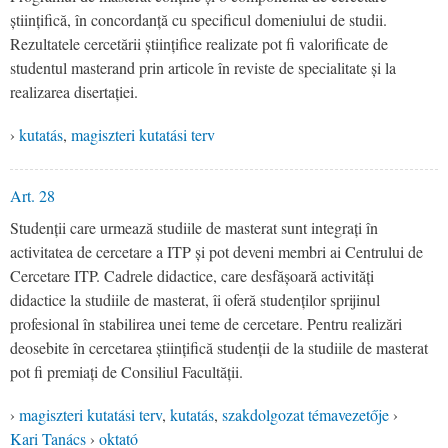
științifică, în concordanță cu specificul domeniului de studii.
Rezultatele cercetării științifice realizate pot fi valorificate de
studentul masterand prin articole în reviste de specialitate și la
realizarea disertației.
›
kutatás
,
magiszteri kutatási terv
Art. 28
Studenții care urmează studiile de masterat sunt integrați în
activitatea de cercetare a ITP și pot deveni membri ai Centrului de
Cercetare ITP. Cadrele didactice, care desfășoară activități
didactice la studiile de masterat, îi oferă studenților sprijinul
profesional în stabilirea unei teme de cercetare. Pentru realizări
deosebite în cercetarea științifică studenții de la studiile de masterat
pot fi premiați de Consiliul Facultății.
›
magiszteri kutatási terv
,
kutatás
,
szakdolgozat témavezetője
›
Kari Tanács
›
oktató