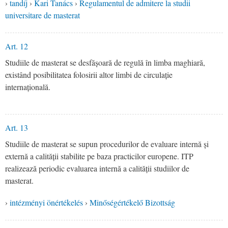
›
tandíj
›
Kari Tanács
›
Regulamentul de admitere la studii
universitare de masterat
Art. 12
Studiile de masterat se desfășoară de regulă în limba maghiară,
existând posibilitatea folosirii altor limbi de circulație
internațională.
Art. 13
Studiile de masterat se supun procedurilor de evaluare internă și
externă a calității stabilite pe baza practicilor europene. ITP
realizează periodic evaluarea internă a calității studiilor de
masterat.
›
intézményi önértékelés
›
Minőségértékelő Bizottság