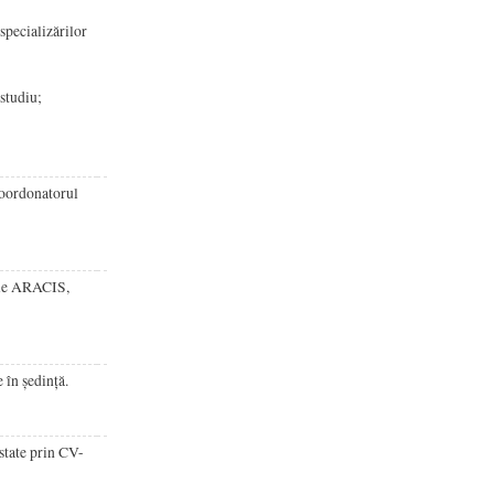
specializărilor
 studiu;
 coordonatorul
dele ARACIS,
 în ședință.
state prin CV-