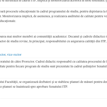
 se derulează în cadrul ITP, implică și monitorizarea acestora în mod sistematic ș
ară procesele educaționale în cadrul programului de studiu, pentru depistarea la 
r. Monitorizarea implică, de asemenea, și realizarea auditului de calitate pentru ve
educaționale.
iparea mai multor membri ai comunității academice: Decanul și cadrele didactice 
lor de studiu revine, în principal, responsabilului cu asigurarea calității din ITP
ector
,
vice-rector
oratului de către Prorector. Cadrul didactic responsabil cu calitatea procesului de
ltate pentru fiecare program de studiu sunt prezentate în cadrul ședințelor Senatul
ului Facultății, se organizează dezbateri și se stabilesc planuri de măsuri pentru d
ste planuri se înaintează spre aprobare Senatului ITP.