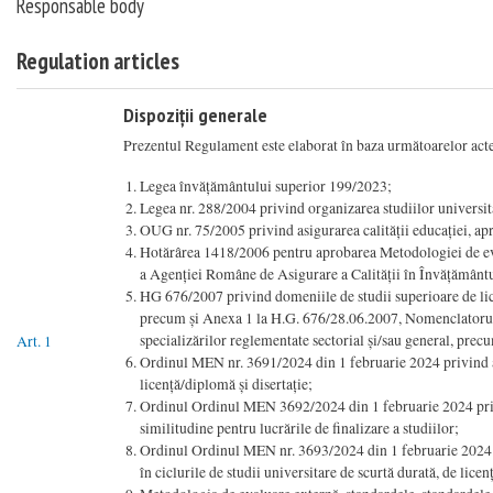
Responsable body
Regulation articles
Dispoziții generale
Prezentul Regulament este elaborat în baza următoarelor acte 
Legea învățământului superior 199/2023;
Legea nr. 288/2004 privind organizarea studiilor universit
OUG nr. 75/2005 privind asigurarea calității educației, ap
Hotărârea 1418/2006 pentru aprobarea Metodologiei de evalu
a Agenției Române de Asigurare a Calității în Învățământ
HG 676/2007 privind domeniile de studii superioare de licen
precum și Anexa 1 la H.G. 676/28.06.2007, Nomenclatorul do
specializărilor reglementate sectorial și/sau general, prec
Art. 1
Ordinul MEN nr. 3691/2024 din 1 februarie 2024 privind a
licență/diplomă și disertație;
Ordinul Ordinul MEN 3692/2024 din 1 februarie 2024 privin
similitudine pentru lucrările de finalizare a studiilor;
Ordinul Ordinul MEN nr. 3693/2024 din 1 februarie 2024 
în ciclurile de studii universitare de scurtă durată, de licen