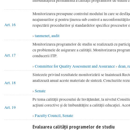
Îmbunătățirea permanentă a calității programelor de studiu ce
Monitorizarea presupune controlul modului în care se desfășo
neajunsurilor și pentru ținerea sub control a neconformitățilo
Art. 16
respectării procedurilor și standardelor specifice proceselor 
›
tanmenet
,
audit
Monitorizarea programelor de studiu se realizează cu partic
cu problemele de asigurare a calității. Monitorizarea programe
Art. 17
conducerii ITP.
›
Committee for Quality Assessment and Assurance
›
dean
,
r
Sintezele privind rezultatele monitorizării se înaintează Rect
analizează anual aceste materiale de sinteză. Concluziile rezu
Art. 18
›
Senate
Pe tema calității procesului de învățământ, la nivelul Consili
acțiuni corective și de îmbunătățire a calității educației. Ace
Art. 19
›
Faculty Council
,
Senate
Evaluarea calității programelor de studiu