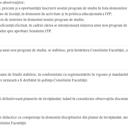
ale absolvenților;
i, precum și a oportunității înscrierii noului program de studiu în lista domeniilor 
e de licență, în domeniul de activitate și în politica educațională a ITP;
voii de instruire în domeniul noului program de studiu;
e eficiență efectuat, în cadrul căreia se intenționează inițierea unui nou program de
udiu spre aprobare Senatului ITP.
a unui nou program de studiu, se stabilesc, prin hotărârea Consiliului Facultății,
me de Studii stabilesc, în conformitate cu reglementările în vigoare și standar
 urmează a fi dezbătut în ședința Consiliului Facultății.
efinitivează planurile de învățământ, luând în considerare observațiile discutate
or didactice cu competențe în domeniul disciplinelor din planul de învățământ, ate
iliului Facultății.