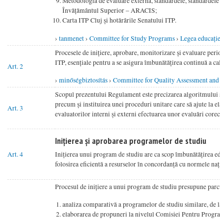
Metodologia de evaluare externă, standardele, standardele 
Învățământul Superior – ARACIS;
Carta ITP Cluj și hotărârile Senatului ITP.
›
tanmenet
›
Committee for Study Programs
›
Legea educație
Procesele de inițiere, aprobare, monitorizare și evaluare per
ITP, esențiale pentru a se asigura îmbunătățirea continuă a cali
Art. 2
›
minőségbiztosítás
›
Committee for Quality Assessment and
Scopul prezentului Regulament este precizarea algoritmului și
precum și instituirea unei proceduri unitare care să ajute la
Art. 3
evaluatorilor interni și externi efectuarea unor evaluări corec
Inițierea și aprobarea programelor de studiu
Art. 4
Inițierea unui program de studiu are ca scop îmbunătățirea educ
folosirea eficientă a resurselor în concordanță cu normele nați
Procesul de inițiere a unui program de studiu presupune par
analiza comparativă a programelor de studiu similare, de la
elaborarea de propuneri la nivelul Comisiei Pentru Program