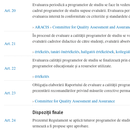
Evaluarea periodică a programelor de studiu se face în vedere
Art. 20
cadrul programelor de studiu supuse evaluării. Evaluarea perio
evaluarea internă în conformitate cu criteriile și standardel
›
ARACIS
›
Committee for Quality Assessment and Assuran
În procesul de evaluare a calității programelor de studiu se vo
evaluării cadrelor didactice de către studenți, evaluării absolv
Art. 21
›
értékelés
,
tanári önértékelés
,
hallgatói értékelések
,
kollegiál
Evaluarea calității programelor de studiu se finalizează prin 
programelor educaționale și a resurselor utilizate.
Art. 22
›
értékelés
Obligația elaborării Raportului de evaluare a calității progra
prezentării recomandărilor privind măsurile corective perma
Art. 23
›
Committee for Quality Assessment and Assurance
Dispoziții finale
Art. 24
Prezentul Regulament se aplică tuturor programelor de studiu
urmează a fi propuse spre aprobare.