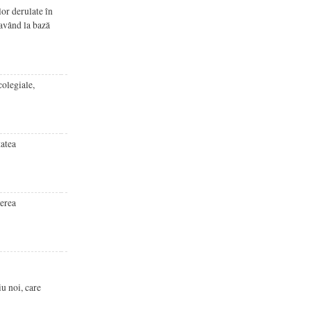
or derulate în
 având la bază
colegiale,
tatea
derea
u noi, care