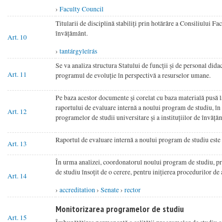
›
Faculty Council
Titularii de disciplină stabiliți prin hotărâre a Consiliului Fa
învățământ.
Art. 10
›
tantárgyleírás
Se va analiza structura Statului de funcții și de personal did
Art. 11
programul de evoluție în perspectivă a resurselor umane.
Pe baza acestor documente și corelat cu baza materială pusă la
raportului de evaluare internă a noului program de studiu, în 
Art. 12
programelor de studii universitare și a instituțiilor de învă
Raportul de evaluare internă a noului program de studiu este an
Art. 13
În urma analizei, coordonatorul noului program de studiu, pr
de studiu însoțit de o cerere, pentru inițierea procedurilor 
Art. 14
›
accreditation
›
Senate
›
rector
Monitorizarea programelor de studiu
Art. 15