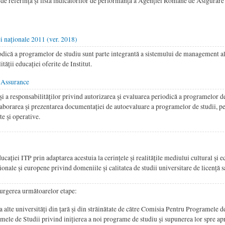
de referință și lista indicatorilor de performanță a Agenției Române de Asigurare a
i naționale 2011 (ver. 2018)
iodică a programelor de studiu sunt parte integrantă a sistemului de management al 
tății educației oferite de Institut.
 Assurance
 a responsabilităților privind autorizarea și evaluarea periodică a programelor de
 elaborarea și prezentarea documentației de autoevaluare a programelor de studii, p
te și operative.
ației ITP prin adaptarea acestuia la cerințele și realitățile mediului cultural și ec
onale și europene privind domeniile și calitatea de studii universitare de licență s
curgerea următoarelor etape:
 alte universități din țară și din străinătate de către Comisia Pentru Programele d
ele de Studii privind inițierea a noi programe de studiu și supunerea lor spre a