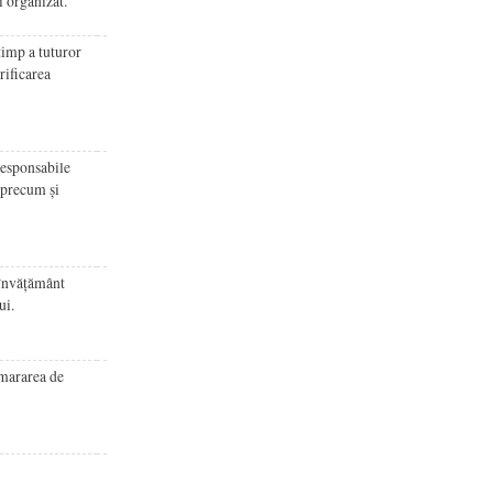
i organizat.
timp a tuturor
rificarea
responsabile
, precum și
 învățământ
ui.
emararea de