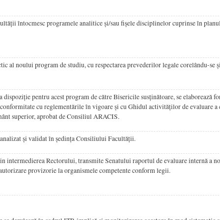
cultății întocmesc programele analitice și/sau fișele disciplinelor cuprinse în planu
actic al noului program de studiu, cu respectarea prevederilor legale corelându-se ș
 dispoziție pentru acest program de către Bisericile susținătoare, se elaborează fo
conformitate cu reglementările în vigoare și cu Ghidul activităților de evaluare a c
țământ superior, aprobat de Consiliul ARACIS.
alizat și validat în ședința Consiliului Facultății.
in intermedierea Rectorului, transmite Senatului raportul de evaluare internă a 
de autorizare provizorie la organismele competente conform legii.