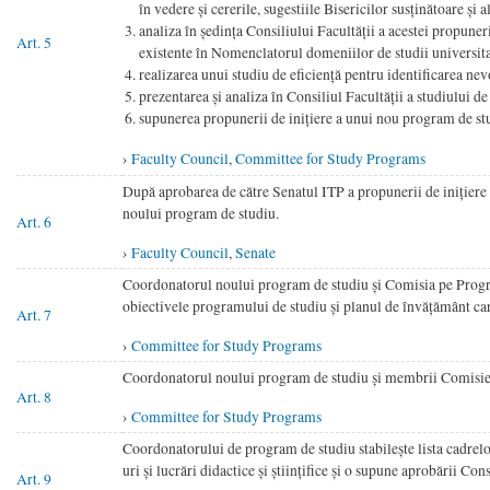
în vedere și cererile, sugestiile Bisericilor susținătoare și 
analiza în ședința Consiliului Facultății a acestei propuner
Art. 5
existente în Nomenclatorul domeniilor de studii universitar
realizarea unui studiu de eficiență pentru identificarea ne
prezentarea și analiza în Consiliul Facultății a studiului d
supunerea propunerii de inițiere a unui nou program de st
›
Faculty Council
,
Committee for Study Programs
După aprobarea de către Senatul ITP a propunerii de inițiere 
noului program de studiu.
Art. 6
›
Faculty Council
,
Senate
Coordonatorul noului program de studiu și Comisia pe Progra
obiectivele programului de studiu și planul de învățământ care
Art. 7
›
Committee for Study Programs
Coordonatorul noului program de studiu și membrii Comisiei d
Art. 8
›
Committee for Study Programs
Coordonatorului de program de studiu stabilește lista cadrel
uri și lucrări didactice și științifice și o supune aprobării Cons
Art. 9