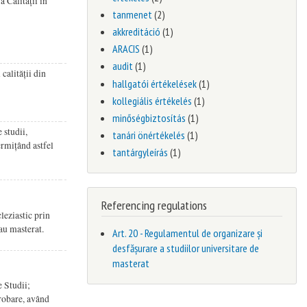
 Calității în
tanmenet
(2)
akkreditáció
(1)
ARACIS
(1)
audit
(1)
calității din
hallgatói értékelések
(1)
kollegiális értékelés
(1)
minőségbiztosítás
(1)
 studii,
tanári önértékelés
(1)
ermițând astfel
tantárgyleírás
(1)
Referencing regulations
leziastic prin
au masterat.
Art. 20 - Regulamentul de organizare și
desfășurare a studiilor universitare de
masterat
e Studii;
probare, având