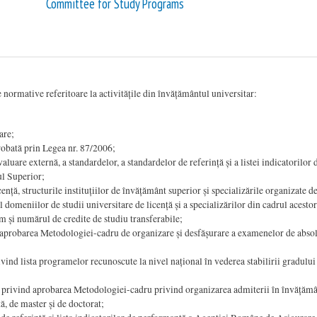
Committee for Study Programs
normative referitoare la activitățile din învățământul universitar:
are;
robată prin Legea nr. 87/2006;
are externă, a standardelor, a standardelor de referință și a listei indicatorilor
ul Superior;
ță, structurile instituțiilor de învățământ superior și specializările organizate de
meniilor de studii universitare de licență și a specializărilor din cadrul acestor
um și numărul de credite de studiu transferabile;
probarea Metodologiei-cadru de organizare și desfășurare a examenelor de absol
d lista programelor recunoscute la nivel național în vederea stabilirii gradului
privind aprobarea Metodologiei-cadru privind organizarea admiterii în învățămâ
ță, de master și de doctorat;