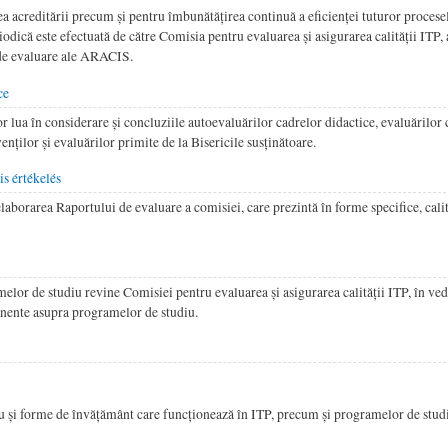
a acreditării precum și pentru îmbunătățirea continuă a eficienței tuturor procesel
dică este efectuată de către Comisia pentru evaluarea și asigurarea calității ITP,
e de evaluare ale ARACIS.
ce
r lua în considerare și concluziile autoevaluărilor cadrelor didactice, evaluărilor 
enților și evaluărilor primite de la Bisericile susținătoare.
is értékelés
elaborarea Raportului de evaluare a comisiei, care prezintă în forme specifice, cali
melor de studiu revine Comisiei pentru evaluarea și asigurarea calității ITP, în ve
nente asupra programelor de studiu.
 și forme de învățământ care funcționează în ITP, precum și programelor de studi