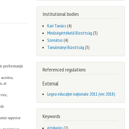
Institutional bodies
Kari Tanács
(4)
Minőségértékelő Bizottság
(3)
Szenátus
(4)
Tanulmányi Bizottság
(3)
 de performanță
Referenced regulations
 acestea,
External
a, al
Legea educației naționale 2011 (ver. 2018)
vire,
 de
Keywords
ntul superior
értékelés
(2)