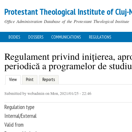
Protestant Theological Institute of Cluj-
Office Administration Database of the Protestant Theological Institute
BODIES
DOSSIERS
COMMUNICATIONS
REGULATIONS
MAIN MENU
Regulament privind inițierea, apr
periodică a programelor de studiu
(active tab)
View
Print
Reports
Primary tabs
Submitted by
webadmin
on Mon, 2021/01/25 - 22:46
You are here
Regulation type
Internal/External
Valid from