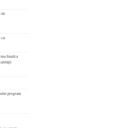
l de
i cu
rma finală a
alității
noului program