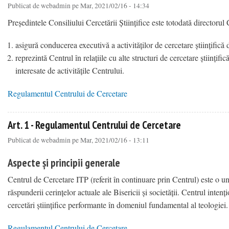
Publicat de
webadmin
pe Mar, 2021/02/16 - 14:34
Președintele Consiliului Cercetării Științifice este totodată directorul C
asigură conducerea executivă a activităților de cercetare științifică 
reprezintă Centrul în relațiile cu alte structuri de cercetare științific
interesate de activitățile Centrului.
Regulamentul Centrului de Cercetare
about Art. 15 - Regulamentul Centrului de Cercetare
Art. 1 - Regulamentul Centrului de Cercetare
Publicat de
webadmin
pe Mar, 2021/02/16 - 13:11
Aspecte și principii generale
Centrul de Cercetare ITP (referit în continuare prin Centrul) este o un
răspunderii cerințelor actuale ale Bisericii și societății. Centrul inte
cercetări științifice performante în domeniul fundamental al teologiei.
Regulamentul Centrului de Cercetare