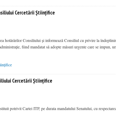
amelor de studiu
liului Cercetării Științifice
 hotărârilor Consiliului și informează Consiliul cu privire la îndeplinir
e administrație, fiind mandatat să adopte măsuri urgente care se impun, 
ințifice
iului Cercetării Științifice
stituit potrivit Cartei ITP, pe durata mandatului Senatului, cu respectare