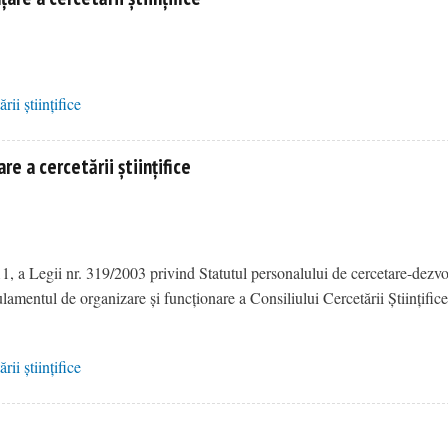
ii științifice
re a cercetării științifice
1, a Legii nr. 319/2003 privind Statutul personalului de cercetare-dezvo
mentul de organizare și funcționare a Consiliului Cercetării Științifice
ii științifice