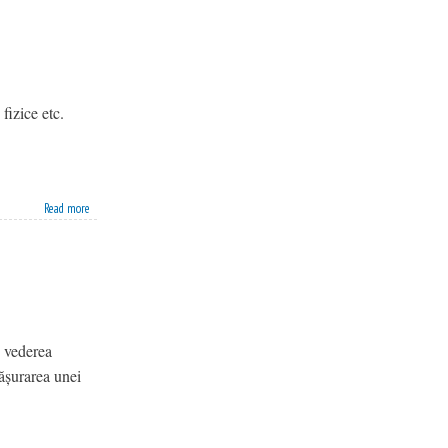
 fizice etc.
Read more
n vederea
fășurarea unei