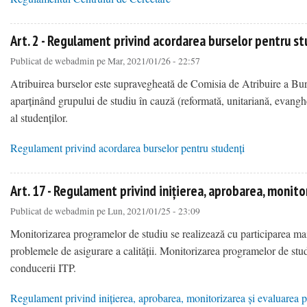
about Art. 1 - Regulamentul Centrului de Cercetare
Art. 2 - Regulament privind acordarea burselor pentru st
Publicat de
webadmin
pe Mar, 2021/01/26 - 22:57
Atribuirea burselor este supravegheată de Comisia de Atribuire a Bu
aparținând grupului de studiu în cauză (reformată, unitariană, evanghe
al studenților.
Regulament privind acordarea burselor pentru studenți
about Art. 2 - Regulament privind acordarea burselor pentru studenți
Art. 17 - Regulament privind inițierea, aprobarea, monit
Publicat de
webadmin
pe Lun, 2021/01/25 - 23:09
Monitorizarea programelor de studiu se realizează cu participarea ma
problemele de asigurare a calității. Monitorizarea programelor de studi
conducerii ITP.
Regulament privind inițierea, aprobarea, monitorizarea și evaluarea 