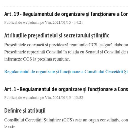
about Art. 17 - Regulament privind inițierea, aprobarea, monitorizarea și evaluarea periodică a progr
Art. 19 - Regulamentul de organizare și funcționare a Consi
Publicat de
webadmin
pe Vin, 2021/01/15 - 14:21
Atribuțiile președintelui și secretarului științific
Președintele convoacă și prezidează reuniunile CCS, asigură elaborarea
Președintele reprezintă Consiliul în relația cu Senatul și Consiliul d
informeze CCS la proxima reuniune.
Regulamentul de organizare și funcționare a Consiliului Cercetării Ști
about Art. 19 - Regulamentul de organizare și funcționare a Consiliului Cercetării Științifice
Art. 1 - Regulamentul de organizare și funcționare a Consil
Publicat de
webadmin
pe Vin, 2021/01/15 - 13:52
Definire și atribuții
Consiliului Cercetării Științifice (CCS) este un organ consultativ, con
legale.