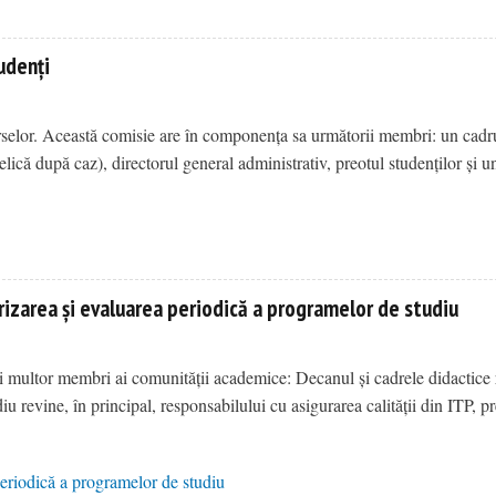
udenți
rselor. Această comisie are în componența sa următorii membri: un cadr
lică după caz), directorul general administrativ, preotul studenților și u
orizarea și evaluarea periodică a programelor de studiu
i multor membri ai comunității academice: Decanul și cadrele didactice
u revine, în principal, responsabilului cu asigurarea calității din ITP, p
periodică a programelor de studiu