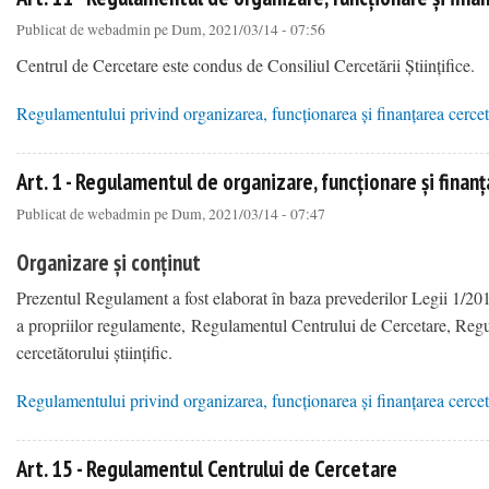
Publicat de
webadmin
pe Dum, 2021/03/14 - 07:56
Centrul de Cercetare este condus de Consiliul Cercetării Științifice.
Regulamentului privind organizarea, funcționarea și finanțarea cercetăr
about Art. 11 - Regulamentul de organizare, funcționare și finanțare a cercetării științifice
Art. 1 - Regulamentul de organizare, funcționare și finanța
Publicat de
webadmin
pe Dum, 2021/03/14 - 07:47
Organizare și conținut
Prezentul Regulament a fost elaborat în baza prevederilor Legii 1/201
a propriilor regulamente, Regulamentul Centrului de Cercetare, Regula
cercetătorului științific.
Regulamentului privind organizarea, funcționarea și finanțarea cercetăr
about Art. 1 - Regulamentul de organizare, funcționare și finanțare a cercetării științifice
Art. 15 - Regulamentul Centrului de Cercetare