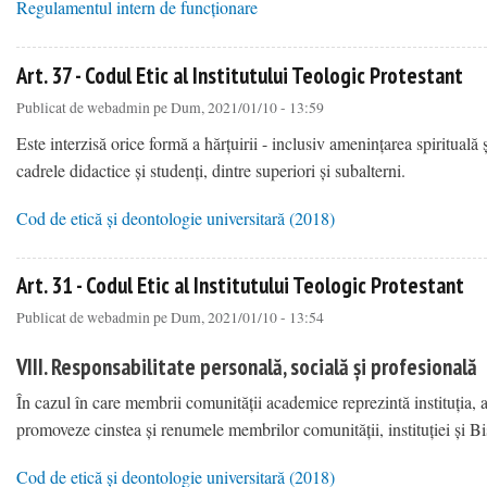
Regulamentul intern de funcționare
about Art. 7 - Regulamentul intern de funcționare
Art. 37 - Codul Etic al Institutului Teologic Protestant
Publicat de
webadmin
pe Dum, 2021/01/10 - 13:59
Este interzisă orice formă a hărțuirii - inclusiv amenințarea spirituală și
cadrele didactice și studenți, dintre superiori și subalterni.
Cod de etică și deontologie universitară (2018)
about Art. 37 - Codul Etic al Institutului Teologic Protestant
Art. 31 - Codul Etic al Institutului Teologic Protestant
Publicat de
webadmin
pe Dum, 2021/01/10 - 13:54
VIII. Responsabilitate personală, socială și profesională
În cazul în care membrii comunității academice reprezintă instituția, ace
promoveze cinstea și renumele membrilor comunității, instituției și Bise
Cod de etică și deontologie universitară (2018)