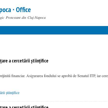
Skip to
poca ∙ Office
main
content
ogic Protestant din Cluj-Napoca
are a cercetării științifice
 sprijinită financiar. Asigurarea fondului se aprobă de Senatul ITP, iar cer
ii științifice
are a cercetării științifice