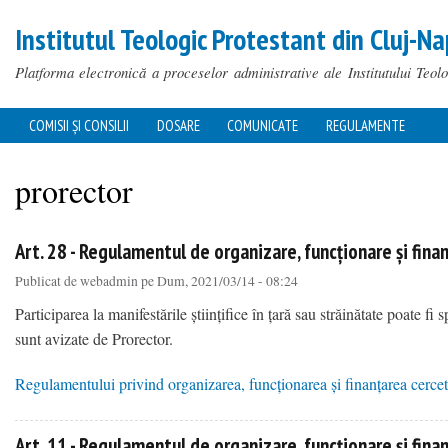
Institutul Teologic Protestant din Cluj-Na
Platforma electronică a proceselor administrative ale Institutului Teol
COMISII ȘI CONSILII
DOSARE
COMUNICATE
REGULAMENTE
MAIN MENU
prorector
Art. 28 - Regulamentul de organizare, funcționare și finanț
You are here
Publicat de
webadmin
pe Dum, 2021/03/14 - 08:24
Participarea la manifestările științifice în țară sau străinătate poate fi
sunt avizate de Prorector.
Regulamentului privind organizarea, funcționarea și finanțarea cercetăr
about Art. 28 - Regulamentul de organizare, funcționare și finanțare a cercetării științifice
Art. 11 - Regulamentul de organizare, funcționare și finanț