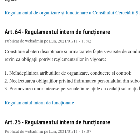
Regulamentul de organizare și funcționare a Consiliului Cercetării Ști
about Art. 1 - Regulamentul de organizare și funcționare a Consiliului Cercetării Științifice
Art. 64 - Regulamentul intern de funcționare
Publicat de
webadmin
pe Lun, 2021/01/11 - 18:42
Constituie abateri disciplinare și următoarele fapte săvârșite de cond
revin ca obligații potrivit reglementărilor în vigoare:
Neîndeplinirea atribuțiilor de organizare, conducere și control;
Neefectuarea obligațiilor privind îndrumarea personalului din subord
Promovarea unor interese personale în relațiile cu ceilalți salariați 
Regulamentul intern de funcționare
about Art. 64 - Regulamentul intern de funcționare
Art. 25 - Regulamentul intern de funcționare
Publicat de
webadmin
pe Lun, 2021/01/11 - 18:07