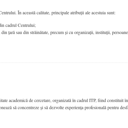
entrului. În această calitate, principale atribuții ale acestuia sunt:
din cadrul Centrului;
ă din țară sau din străinătate, precum și cu organizații, instituții, persoane
itate academică de cercetare, organizată în cadrul ITP, fiind constituit î
nționează să concentreze și să dezvolte experiența profesională pentru des