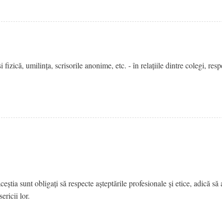
 fizică, umilința, scrisorile anonime, etc. - în relațiile dintre colegi, resp
știa sunt obligați să respecte așteptările profesionale și etice, adică să 
ricii lor.