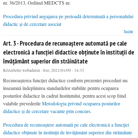
nr. 36/2013, Ordinul MEDCTS nr.
Procedura privind angajarea pe perioadă determinată a personalului
didactic și de cercetare asociat
Art. 1 - Procedura privind angajarea pe perioadă determinată a personalului didactic și de cercetare
Tovább
asociat
Art. 3 - Procedura de recunoaștere automată pe cale
electronică a funcției didactice obținute în instituții de
învățământ superior din străinătate
Közzétette
webadmin
· Szo, 2021/01/09 - 14:33
Recunoașterea funcției didactice conform prezentei proceduri nu
înseamnă îndeplinirea standardelor stabilite pentru ocuparea
posturilor didactice în cadrul Institutului, pentru acest scop fiind
valabile prevederile
Metodologia privind ocuparea posturilor
didactice și de cercetare vacante prin concurs
.
Procedura de recunoaștere automată pe cale electronică a funcției
didactice obținute în instituții de învățământ superior din străinătate