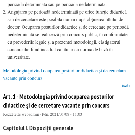
perioadă determinată sau pe perioadă nedeterminată.
Angajarea pe perioadă nedeterminată pe orice funcție didactică
sau de cercetare este posibilă numai după obținerea titlului de
doctor. Ocuparea posturilor didactice și de cercetare pe perioadă
nedeterminată se realizează prin concurs public, în conformitate
cu prevederile legale și a prezentei metodologii, câștigătorul
concursului fiind încadrat ca titular cu norma de bază în
universitate.
Metodologia privind ocuparea posturilor didactice și de cercetare
vacante prin concurs
Art. 3 - Metodologia privind ocuparea posturilor didactice și de cercetare vacante prin concurs
Tovább
Art. 1 - Metodologia privind ocuparea posturilor
didactice și de cercetare vacante prin concurs
Közzétette
webadmin
· Pén, 2021/01/08 - 11:03
Capitolul I. Dispoziții generale