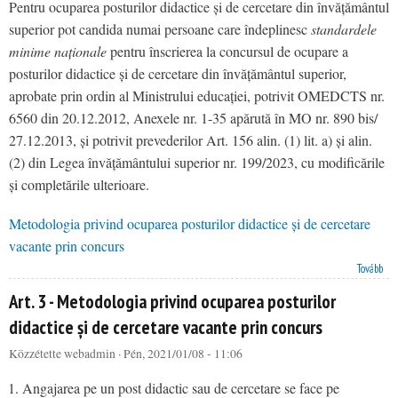
Pentru ocuparea posturilor didactice și de cercetare din învățământul
superior pot candida numai persoane care îndeplinesc
standardele
minime naționale
pentru înscrierea la concursul de ocupare a
posturilor didactice și de cercetare din învățământul superior,
aprobate prin ordin al Ministrului educației, potrivit OMEDCTS nr.
6560 din 20.12.2012, Anexele nr. 1-35 apărută în MO nr. 890 bis/
27.12.2013, și potrivit prevederilor Art. 156 alin. (1) lit. a) și alin.
(2) din Legea învățământului superior nr. 199/2023, cu modificările
și completările ulterioare.
Metodologia privind ocuparea posturilor didactice și de cercetare
vacante prin concurs
Art. 4 - Metodologia privind ocuparea posturilor didactice și de cercetare vacante prin concurs
Tovább
Art. 3 - Metodologia privind ocuparea posturilor
didactice și de cercetare vacante prin concurs
Közzétette
webadmin
· Pén, 2021/01/08 - 11:06
Angajarea pe un post didactic sau de cercetare se face pe