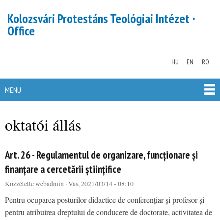
Skip to
Kolozsvári Protestáns Teológiai Intézet ∙
main
Office
content
HU
EN
RO
MENU
MAIN MENU
oktatói állás
Art. 26 - Regulamentul de organizare, funcționare și
You are here
finanțare a cercetării științifice
Közzétette
webadmin
· Vas, 2021/03/14 - 08:10
Pentru ocuparea posturilor didactice de conferențiar și profesor și
pentru atribuirea dreptului de conducere de doctorate, activitatea de