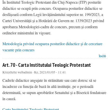
În Institutul Teologic Protestant din Cluj-Napoca (ITP) posturile
didactice se ocupă prin concurs. Ocuparea posturilor didactice se
desfășoară conform Legii învățământului superior nr. 199/2023, a
Cartei Universității și a Hotărârii de Guvern nr. 1339/2023 privind
aprobarea Metodologiei-cadru de concurs, precum și conform
ordinelor ministrului în vigoare.
Metodologia privind ocuparea posturilor didactice și de cercetare
vacante prin concurs
Art. 1 - Metodologia privind ocuparea posturilor didactice și de cercetare vacante prin concurs
Tovább
Art. 70 - Carta Institutului Teologic Protestant
Közzétette
webadmin
· Ke, 2021/01/05 - 11:41
Cadrele didactice angajate în străinătate sau care doresc să se
încadreze cu funcția de bază în altă instituție, pe o perioadă
determinată, se supun aprobărilor Senatului și a Bisericii fondatoare
în cauză.
Carta Institutului Teologic Protestant