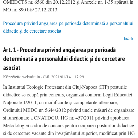
OMEDCTS nr. 6560 din 20.12.2012 și Anexele nr. 1-35 apărută în
MO nr. 890 bis/ 27.12.2013.
Procedura privind angajarea pe perioadă determinată a personalului
didactic și de cercetare asociat
Art. 4 - Procedura privind angajarea pe perioadă determinată a personalului didactic și de cercetare
Tovább
asociat
Art. 1 - Procedura privind angajarea pe perioadă
determinată a personalului didactic și de cercetare
asociat
Közzétette
webadmin
· Csü, 2021/01/14 - 17:29
În Institutul Teologic Protestant din Cluj-Napoca (ITP) posturile
didactice se ocupă prin concurs, organizat conform Legii Educației
Naționale 1/2011, cu modificările și completările ulterioare,
Ordinului MEDC nr. 5644/2012 privind unele măsuri de organizare
și funcționare a CNATDCU, HG nr. 457/2011 privind aprobarea
Metodologiei-cadru de concurs pentru ocuparea posturilor didactice
și de cercetare vacante din învățământul superior, modificat prin HG