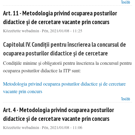
Art. 3 - Procedura de recunoaștere automată pe cale electronică a funcției didactice obținute în
Tovább
instituții de învățământ superior din străinătate
Art. 11 - Metodologia privind ocuparea posturilor
didactice și de cercetare vacante prin concurs
Közzétette
webadmin
· Pén, 2021/01/08 - 11:25
Capitolul IV. Condiții pentru înscrierea la concursul de
ocuparea posturilor didactice și de cercetare
Condițiile minime și obligatorii pentru înscrierea la concursul pentru
ocuparea posturilor didactice la ITP sunt:
Metodologia privind ocuparea posturilor didactice și de cercetare
vacante prin concurs
Art. 11 - Metodologia privind ocuparea posturilor didactice și de cercetare vacante prin concurs
Tovább
Art. 4 - Metodologia privind ocuparea posturilor
didactice și de cercetare vacante prin concurs
Közzétette
webadmin
· Pén, 2021/01/08 - 11:06