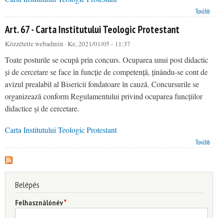
Art. 70 - Carta Institutului Teologic Protestant
Tovább
Art. 67 - Carta Institutului Teologic Protestant
Közzétette
webadmin
· Ke, 2021/01/05 - 11:37
Toate posturile se ocupă prin concurs. Ocuparea unui post didactic
și de cercetare se face în funcție de competență, ținându-se cont de
avizul prealabil al Bisericii fondatoare în cauză. Concursurile se
organizează conform Regulamentului privind ocuparea funcțiilor
didactice și de cercetare.
Carta Institutului Teologic Protestant
Art. 67 - Carta Institutului Teologic Protestant
Tovább
Belépés
Felhasználónév
*