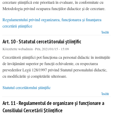
cercetare științifică este prioritară în evaluare, în conformitate cu
Metodologia privind ocuparea funcțiilor didactice și de cercetare.
Regulamentului privind organizarea, funcționarea și finanțarea
cercetării științifice
Art. 26 - Regulamentul de organizare, funcționare și finanțare a cercetării științifice
Tovább
Art. 10 - Statutul cercetătorului științific
Közzétette
webadmin
· Pén, 2021/01/15 - 15:09
Cercetătorii științifici pot funcționa ca personal didactic în instituțiile
de învățământ superior pe funcții echivalente, cu respectarea
prevederilor Legii 128/1997 privind Statutul personalului didactic,
cu modificările și completările ulterioare.
Statutul cercetătorului științific
Art. 10 - Statutul cercetătorului științific
Tovább
Art. 11 - Regulamentul de organizare și funcționare a
Consiliului Cercetării Științifice