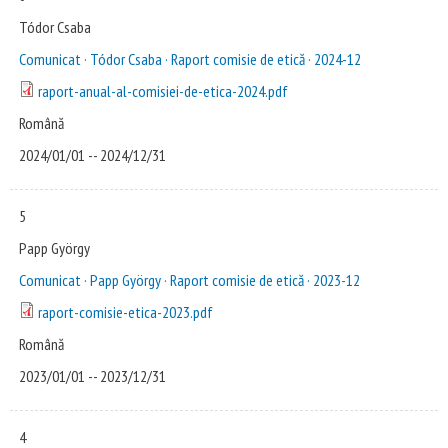
You are here
Tódor Csaba
Comunicat · Tódor Csaba · Raport comisie de etică · 2024-12
raport-anual-al-comisiei-de-etica-2024.pdf
Română
2024/01/01
--
2024/12/31
5
Papp György
Comunicat · Papp György · Raport comisie de etică · 2023-12
raport-comisie-etica-2023.pdf
Română
2023/01/01
--
2023/12/31
4