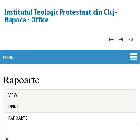
Skip to
Institutul Teologic Protestant din Cluj-
main
Napoca ∙ Office
content
HU
EN
RO
MENU
MAIN MENU
Rapoarte
You are here
VIEW
Primary tabs
PRINT
(ACTIVE TAB)
RAPOARTE
6