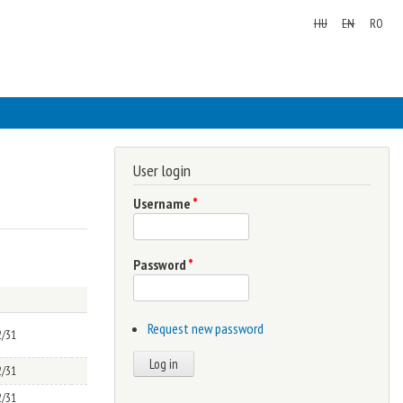
HU
EN
RO
User login
Username
*
Password
*
Request new password
2/31
2/31
2/31