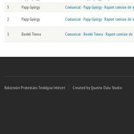
3
Papp György
Comunicat · Papp György · Raport comisie de e
2
Papp György
Comunicat · Papp György · Raport comisie de e
1
Benkő Timea
Comunicat · Benkő Timea · Raport comisie de 
Kolozsvári Protestáns Teológiai Intézet
Created by Quatrix Data Studio