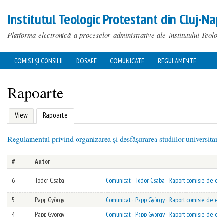
Institutul Teologic Protestant din Cluj-Na
Platforma electronică a proceselor administrative ale Institutului Teol
COMISII ȘI CONSILII
DOSARE
COMUNICATE
REGULAMENTE
MAIN MENU
You are here
Rapoarte
(active tab)
View
Rapoarte
Primary tabs
Regulamentul privind organizarea și desfășurarea studiilor universita
#
Autor
You are here
6
Tódor Csaba
Comunicat · Tódor Csaba · Raport comisie de e
5
Papp György
Comunicat · Papp György · Raport comisie de e
4
Papp György
Comunicat · Papp György · Raport comisie de e