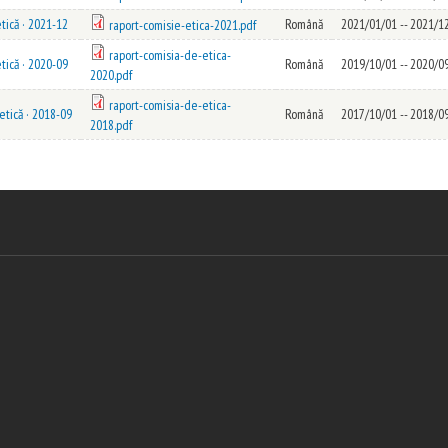
tică · 2021-12
Română
2021/01/01
--
2021/1
raport-comisie-etica-2021.pdf
raport-comisia-de-etica-
tică · 2020-09
Română
2019/10/01
--
2020/0
2020.pdf
raport-comisia-de-etica-
etică · 2018-09
Română
2017/10/01
--
2018/0
2018.pdf