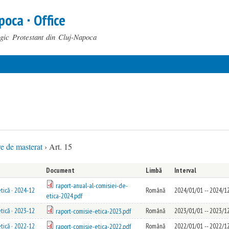
Skip to
poca ∙ Office
main
content
ogic Protestant din Cluj-Napoca
re de masterat
›
Art. 15
Document
Limbă
Interval
raport-anual-al-comisiei-de-
tică · 2024-12
Română
2024/01/01
--
2024/1
etica-2024.pdf
tică · 2023-12
Română
2023/01/01
--
2023/1
raport-comisie-etica-2023.pdf
tică · 2022-12
Română
2022/01/01
--
2022/1
raport-comisie-etica-2022.pdf