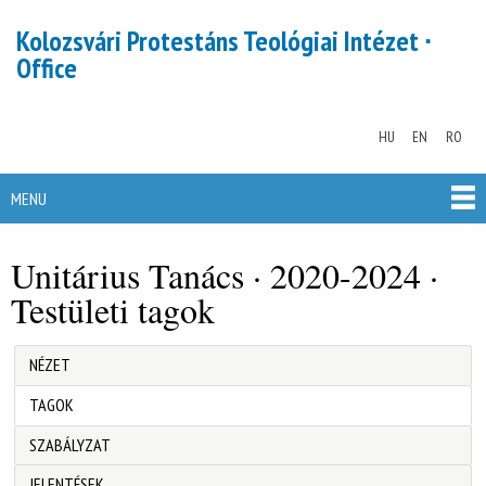
Skip to
Kolozsvári Protestáns Teológiai Intézet ∙
main
Office
content
HU
EN
RO
MENU
MAIN MENU
Unitárius Tanács · 2020-2024 ·
You are here
Testületi tagok
NÉZET
Primary tabs
(ACTIVE TAB)
TAGOK
SZABÁLYZAT
JELENTÉSEK