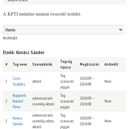
A KPTI unitárius tanárait összesítő testület.
You are here
Archivált
Elnök: Kovács Sándor
Tagság
#
Tag neve
Szerepkörök
Megbízatás
Archivált
típusa
Tag
Czire
2020/09
--
1
oktató
szavazati
Nem
Szabolcs
2024/08
joggal
Koppándi
Tag
adminisztratív
2020/09
--
2
Botond
szavazati
Nem
személy, oktató
2024/08
Péter
joggal
adminisztratív
Tag
Kovács
2020/09
--
3
személy, rektor,
szavazati
Nem
Sándor
2024/08
oktató
joggal