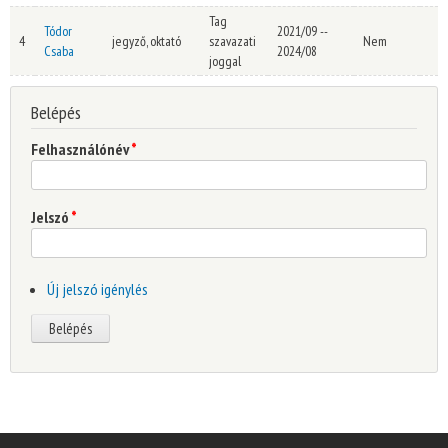
Tag
Tódor
2021/09
--
4
jegyző, oktató
szavazati
Nem
Csaba
2024/08
joggal
Belépés
Felhasználónév
*
Jelszó
*
Új jelszó igénylés